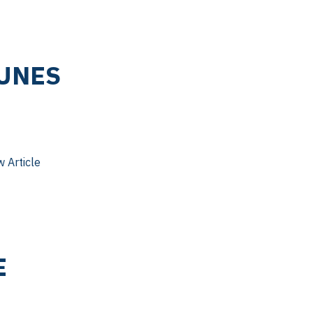
EUNES
w Article
E