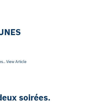
EUNES
s...
View Article
eux soirées.