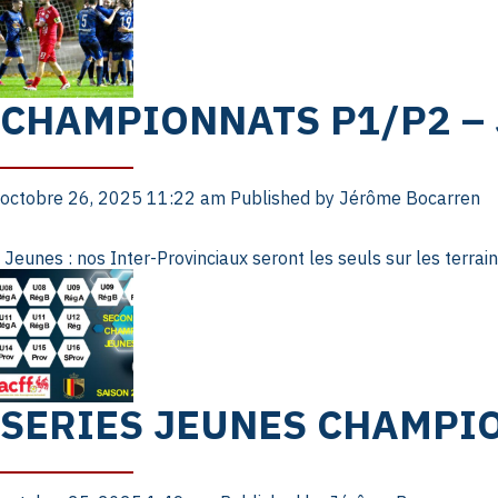
CHAMPIONNATS P1/P2 –
octobre 26, 2025 11:22 am
Published by
Jérôme Bocarren
Jeunes : nos Inter-Provinciaux seront les seuls sur les terrain
SERIES JEUNES CHAMPI