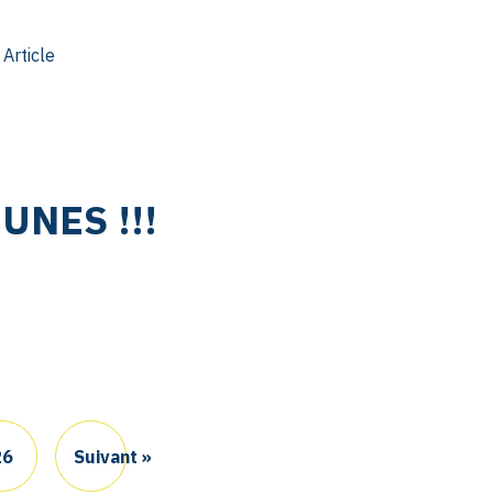
 Article
UNES !!!
26
Suivant »