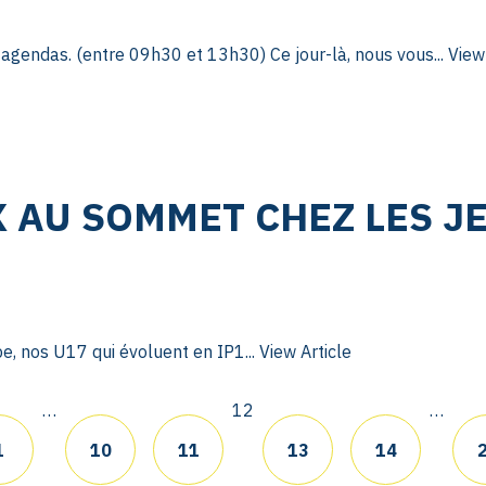
gendas. (entre 09h30 et 13h30) Ce jour-là, nous vous...
View
 AU SOMMET CHEZ LES JE
pe, nos U17 qui évoluent en IP1...
View Article
…
12
…
1
10
11
13
14