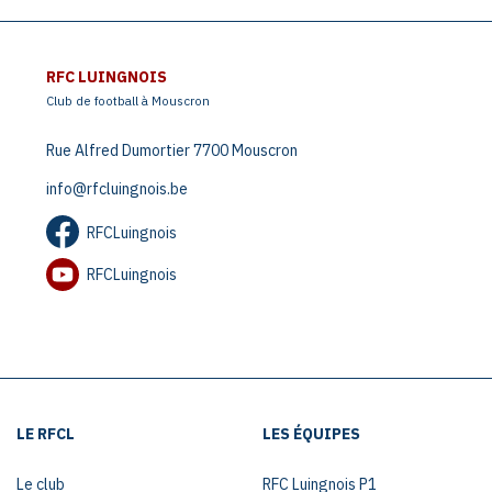
RFC LUINGNOIS
Club de football à Mouscron
Rue Alfred Dumortier 7700 Mouscron
info@rfcluingnois.be
RFCLuingnois
RFCLuingnois
LE RFCL
LES ÉQUIPES
Le club
RFC Luingnois P1