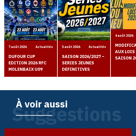
4 août 2026
MODIFIC
7 août 2026
Actualités
5 août 2026
Actualités
AUX LOIS 
DUFOUR CUP
SAISON 2026/2027 –
SAISON 2
EDITION 2026 RFC
SERIES JEUNES
MOLENBAIX U09
DEFINITIVES
À voir aussi
Suggestions