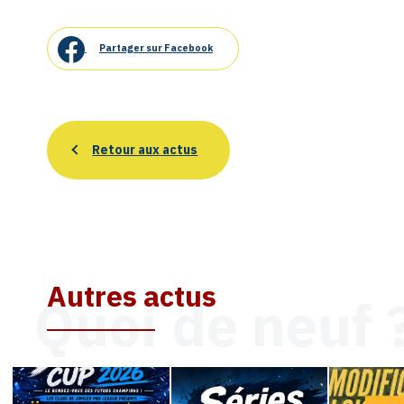
Partager sur Facebook
Retour aux actus
Autres actus
Quoi de neuf 