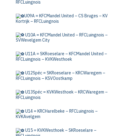
RFCLuingnois
U09A = KFCMandel United – CS Bruges – KV
Kortrijk – RFCLuingnois
U10A = KFCMandel United – RFCLuingnois –
SVWevelgem City
U11A = SKRoeselare – KFCMandel United –
RFCLuingnois – KVKWesthoek
U12Spéc = SKRoeselare – KRCWaregem –
RFCLuingnois – KSVOostkamp
U13Spéc = KVKWesthoek – KRCWaregem –
RFCLuingnois
U14 = KRCHarelbeke – RFCLuingnois –
KVKAvelgem
U15 = KVKWesthoek – SKRoeselare –
RFCLuingnois