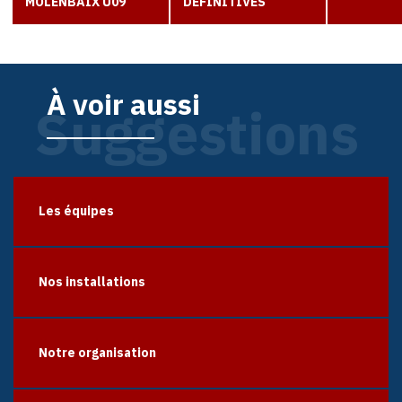
MOLENBAIX U09
DEFINITIVES
À voir aussi
Suggestions
Les équipes
Nos installations
Notre organisation