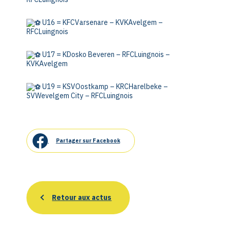
U16 = KFCVarsenare – KVKAvelgem –
RFCLuingnois
U17 = KDosko Beveren – RFCLuingnois –
KVKAvelgem
U19 = KSVOostkamp – KRCHarelbeke –
SVWevelgem City – RFCLuingnois
Partager sur Facebook
Retour aux actus