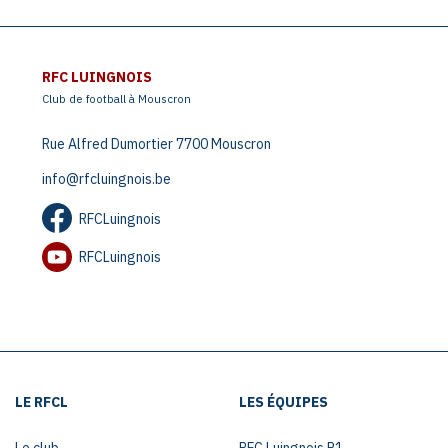
RFC LUINGNOIS
Club de football à Mouscron
Rue Alfred Dumortier 7700 Mouscron
info@rfcluingnois.be
RFCLuingnois
RFCLuingnois
LE RFCL
LES ÉQUIPES
Le club
RFC Luingnois P1