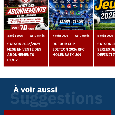
8 août 2026
Actualités
7 août 2026
Actualités
5 août 2026
SAISON 2026/2027 –
DUFOUR CUP
SAISON 2
MISE EN VENTE DES
EDITION 2026 RFC
SERIES J
ABONNEMENTS
MOLENBAIX U09
DEFINITI
P1/P2
À voir aussi
Suggestions