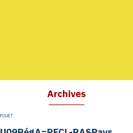
AGENDA
GALERIE
INFOS
CONTACT
Archives
POUET
U09RégA=RFCL-RASPays