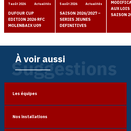
MODIFIC
7 août 2026
Actualités
5 août 2026
Actualités
AUX LOIS 
DUFOUR CUP
SAISON 2026/2027 –
SAISON 2
EDITION 2026 RFC
SERIES JEUNES
MOLENBAIX U09
DEFINITIVES
À voir aussi
Suggestions
Les équipes
Nos installations