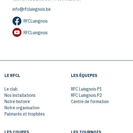
info@rfcluingnois.be
RFCLuingnois
RFCLuingnois
LE RFCL
LES ÉQUIPES
Le club
RFC Luingnois P1
Nos installations
RFC Luingnois P2
Notre histoire
Centre de formation
Notre organisation
Palmarès et trophées
LES COUPES
LES TOURNOIS