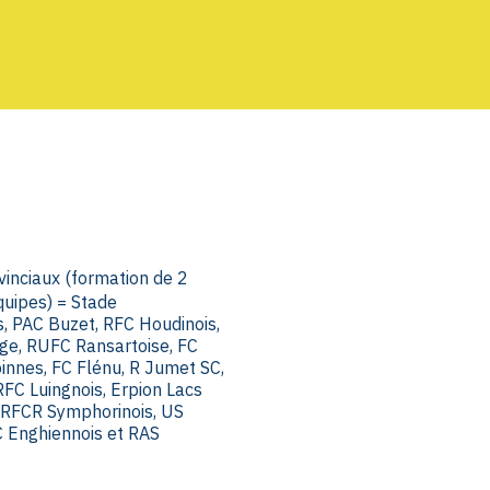
inciaux (formation de 2
quipes) = Stade
, PAC Buzet, RFC Houdinois,
e, RUFC Ransartoise, FC
innes, FC Flénu, R Jumet SC,
FC Luingnois, Erpion Lacs
 RFCR Symphorinois, US
C Enghiennois et RAS