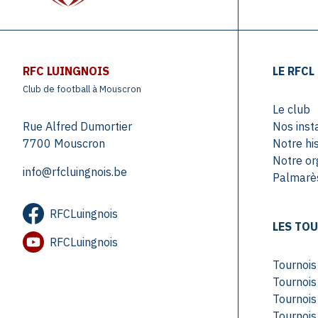
RFC LUINGNOIS
LE RFCL
Club de football à Mouscron
Le club
Rue Alfred Dumortier
Nos inst
7700 Mouscron
Notre his
Notre or
info@rfcluingnois.be
Palmarès
RFCLuingnois
LES TO
RFCLuingnois
Tournoi
Tournoi
Tournoi
Tournoi