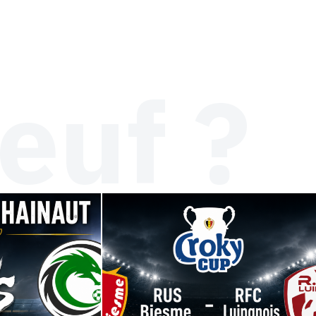
euf ?