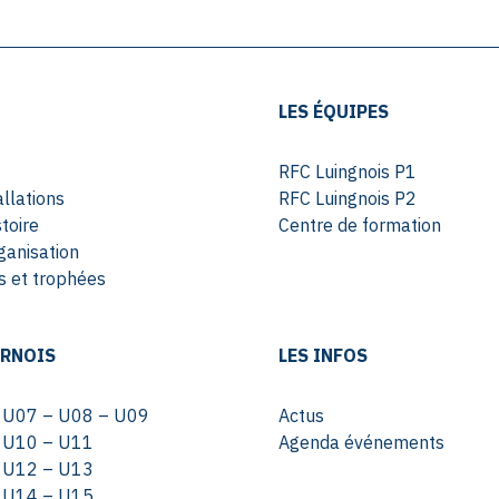
LES ÉQUIPES
RFC Luingnois P1
allations
RFC Luingnois P2
toire
Centre de formation
ganisation
 et trophées
URNOIS
LES INFOS
s U07 – U08 – U09
Actus
s U10 – U11
Agenda événements
s U12 – U13
s U14 – U15