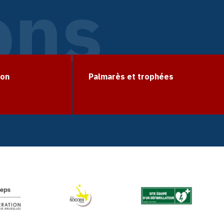
ons
ion
Palmarès et trophées