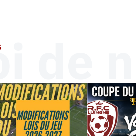
i de n
s