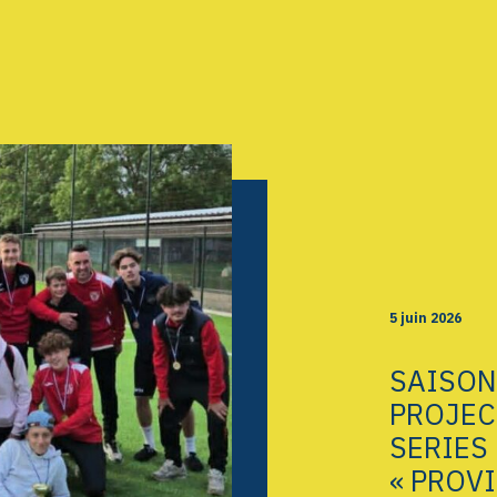
AGENDA
GALERIE
INFOS
CONTACT
5 juin 2026
SAISON
PROJEC
SERIES
« PROVI