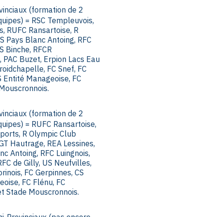
inciaux (formation de 2
quipes) = RSC Templeuvois,
s, RUFC Ransartoise, R
S Pays Blanc Antoing, RFC
US Binche, RFCR
, PAC Buzet, Erpion Lacs Eau
roidchapelle, FC Snef, FC
S Entité Manageoise, FC
 Mouscronnois.
inciaux (formation de 2
quipes) = RUFC Ransartoise,
Sports, R Olympic Club
SGT Hautrage, REA Lessines,
c Antoing, RFC Luingnois,
FC de Gilly, US Neufvilles,
inois, FC Gerpinnes, CS
eoise, FC Flénu, FC
et Stade Mouscronnois.
-Provinciaux (pas encore