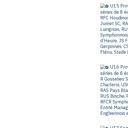
U15 Prov
séries de 8 é
RFC Houdinoi
Jumet SC, RA
Luingnois, R
Symphorinois
d’Heure, JS F
Gerpinnes, C
Flénu, Stade
U16 Prov
séries de 8 é
R Gosselies 
Charleroi, U
RAS Pays Blan
RUS Binche, R
RFCR Symphor
Entité Manag
Enghiennois 
U17 Semi