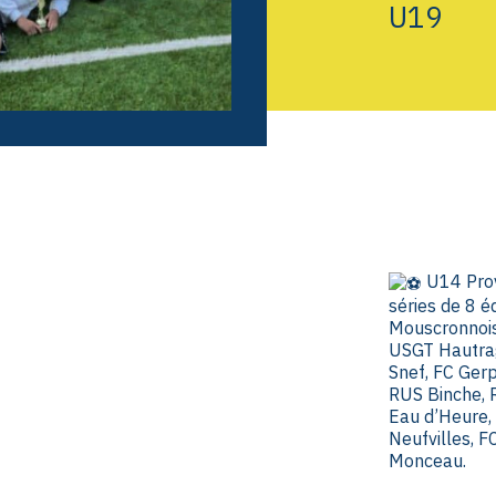
U19
U14 Prov
séries de 8 é
Mouscronnois
USGT Hautrag
Snef, FC Gerp
RUS Binche, R
Eau d’Heure,
Neufvilles, F
Monceau.