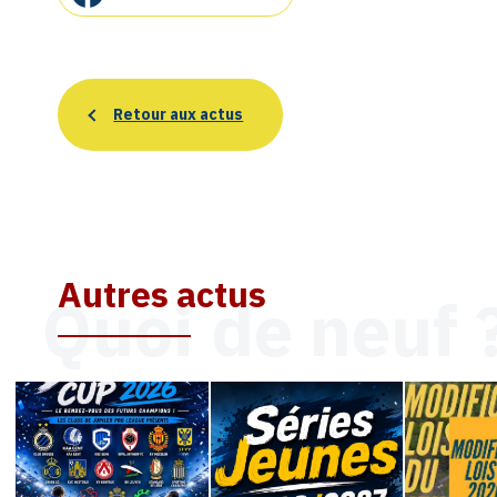
Retour aux actus
Autres actus
Quoi de neuf 