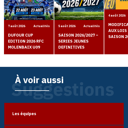
4 août 2026
MODIFIC
7 août 2026
Actualités
5 août 2026
Actualités
AUX LOIS 
DUFOUR CUP
SAISON 2026/2027 –
SAISON 2
EDITION 2026 RFC
SERIES JEUNES
MOLENBAIX U09
DEFINITIVES
À voir aussi
Suggestions
Les équipes