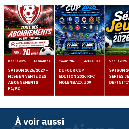
8 août 2026
Actualités
7 août 2026
Actualités
5 août 2026
SAISON 2026/2027 –
DUFOUR CUP
SAISON 2
MISE EN VENTE DES
EDITION 2026 RFC
SERIES J
ABONNEMENTS
MOLENBAIX U09
DEFINITI
P1/P2
À voir aussi