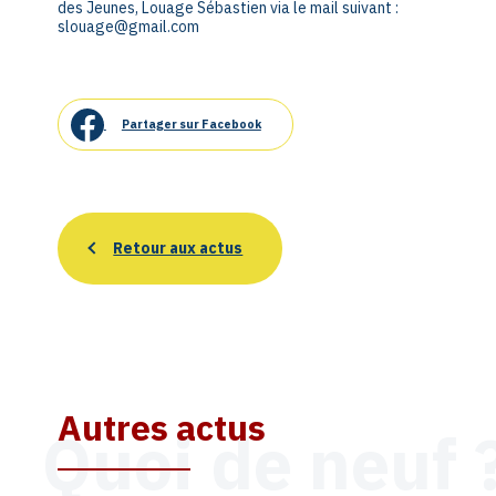
des Jeunes, Louage Sébastien via le mail suivant :
slouage@gmail.com
Partager sur Facebook
Retour aux actus
Autres actus
Quoi de neuf 