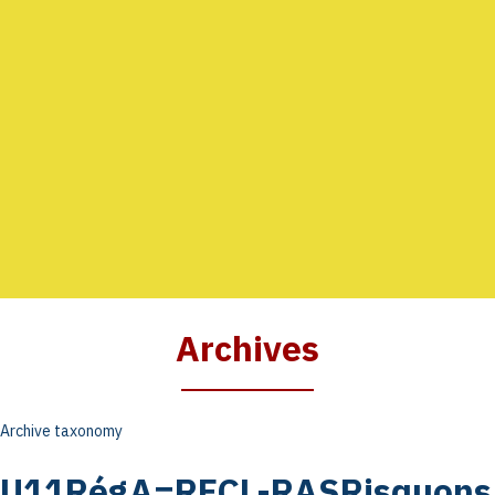
AGENDA
GALERIE
INFOS
CONTACT
Archives
Archive taxonomy
U11RégA=RFCL-RASRisquons