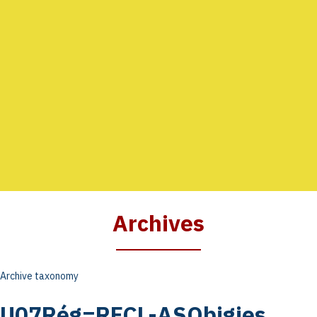
AGENDA
GALERIE
INFOS
CONTACT
Archives
Archive taxonomy
U07Rég=RFCL-ASObigies