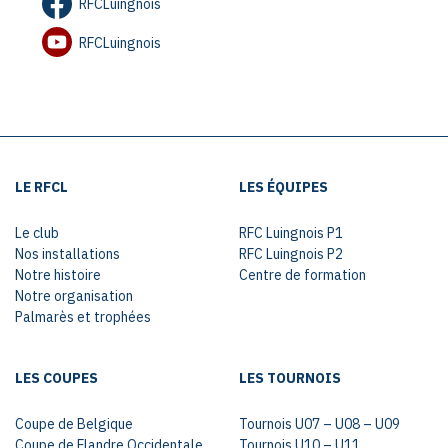
RFCLuingnois
RFCLuingnois
LE RFCL
LES ÉQUIPES
Le club
RFC Luingnois P1
Nos installations
RFC Luingnois P2
Notre histoire
Centre de formation
Notre organisation
Palmarès et trophées
LES COUPES
LES TOURNOIS
Coupe de Belgique
Tournois U07 – U08 – U09
Coupe de Flandre Occidentale
Tournois U10 – U11