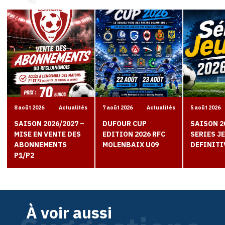
8 août 2026
Actualités
7 août 2026
Actualités
5 août 2026
SAISON 2026/2027 –
DUFOUR CUP
SAISON 2
MISE EN VENTE DES
EDITION 2026 RFC
SERIES J
ABONNEMENTS
MOLENBAIX U09
DEFINITI
P1/P2
À voir aussi