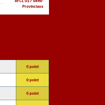
RFCL U17 Semi-
Provinciaux
0 point
0 point
0 point