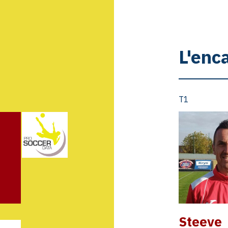
L'enc
T1
Steeve