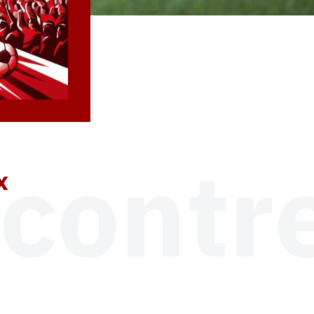
 contr
x