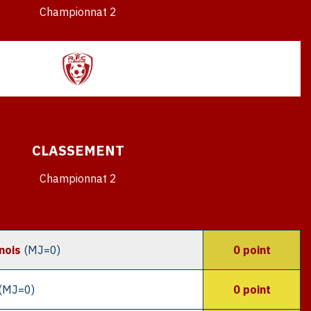
Championnat 2
CLASSEMENT
Championnat 2
nois
(MJ=0)
0 point
(MJ=0)
0 point