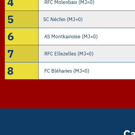
4
RFC Molenbaix (MJ=0)
5
SC Néchin (MJ=0)
6
AS Montkainoise (MJ=0)
7
RFC Ellezelles (MJ=0)
8
FC Bléharies (MJ=0)
Ca