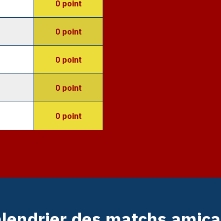
0 point
0 point
0 point
0 point
0 point
lendrier des matchs amic