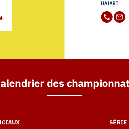
HAIART
i-
alendrier des championna
NCIAUX
SÉRIE