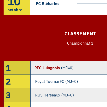
10
FC Bléharies
octobre
CLASSEMENT
Championnat 1
1
RFC Luingnois
(MJ=0)
2
Royal Tournai FC (MJ=0)
3
RUS Herseaux (MJ=0)