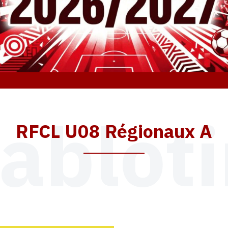
ablot
RFCL U08 Régionaux A