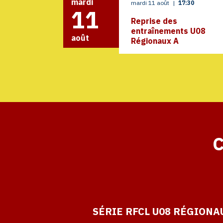
mardi
mardi 11 août
|
17:30
11
Reprise des
entraînements U08
août
Régionaux A
C
SÉRIE RFCL U08 RÉGIONA