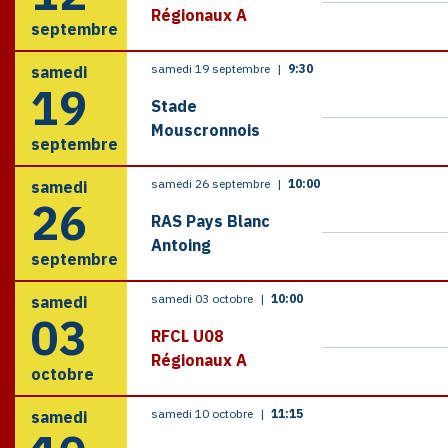
Régionaux A
septembre
samedi 19 septembre
|
9:30
samedi
19
Stade
Mouscronnois
septembre
samedi 26 septembre
|
10:00
samedi
26
RAS Pays Blanc
Antoing
septembre
samedi 03 octobre
|
10:00
samedi
03
RFCL U08
Régionaux A
octobre
samedi 10 octobre
|
11:15
samedi