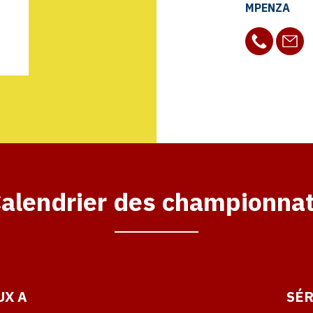
MPENZA
alendrier des championna
UX A
SÉR