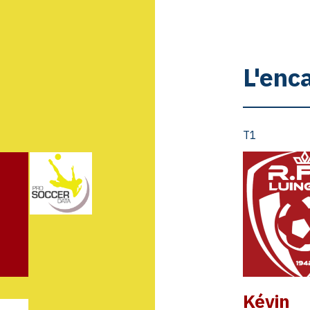
L'enc
T1
Kévin