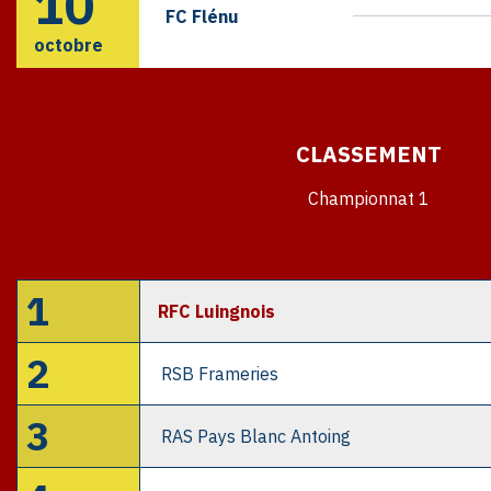
10
FC Flénu
octobre
CLASSEMENT
Championnat 1
1
RFC Luingnois
2
RSB Frameries
3
RAS Pays Blanc Antoing