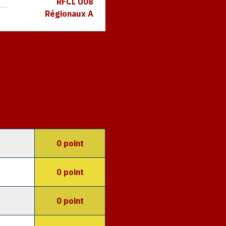
RFCL U08
Régionaux A
0 point
0 point
0 point