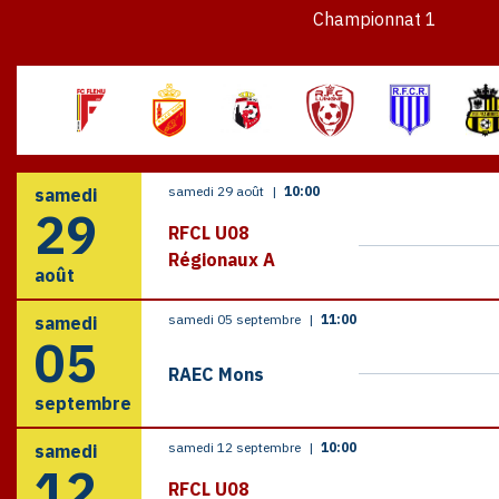
Championnat 1
samedi 29 août
|
10:00
samedi
29
RFCL U08
Régionaux A
août
samedi 05 septembre
|
11:00
samedi
05
RAEC Mons
septembre
samedi 12 septembre
|
10:00
samedi
12
RFCL U08