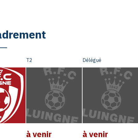
adrement
T2
Délégué
à venir
à venir