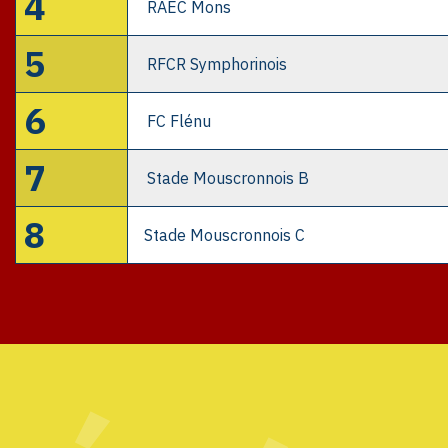
4
RAEC Mons
5
RFCR Symphorinois
6
FC Flénu
7
Stade Mouscronnois B
8
Stade Mouscronnois C