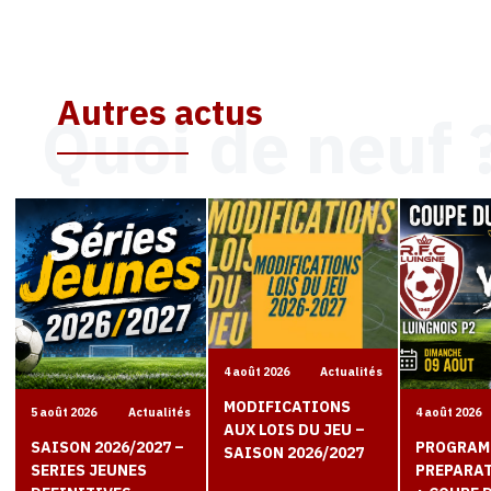
Autres actus
Quoi de neuf 
4 août 2026
Actualités
MODIFICATIONS
5 août 2026
Actualités
4 août 2026
AUX LOIS DU JEU –
SAISON 2026/2027 –
PROGRAM
SAISON 2026/2027
SERIES JEUNES
PREPARAT