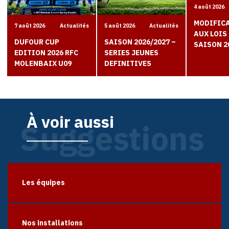
4 août 2026
MODIFIC
7 août 2026
Actualités
5 août 2026
Actualités
AUX LOIS 
DUFOUR CUP
SAISON 2026/2027 –
SAISON 2
EDITION 2026 RFC
SERIES JEUNES
MOLENBAIX U09
DEFINITIVES
À voir aussi
Suggestions
Les équipes
Nos installations