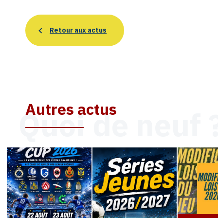
Retour aux actus
Autres actus
Quoi de neuf 