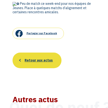
Peu de match ce week-end pour nos équipes de
Jeunes. Place à quelques matchs d’alignement et
certaines rencontres amicales.
Partager sur Facebook
Retour aux actus
Autres actus
Quoi de neuf 