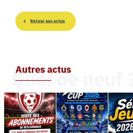
Retour aux actus
Autres actus
Quoi de neuf 