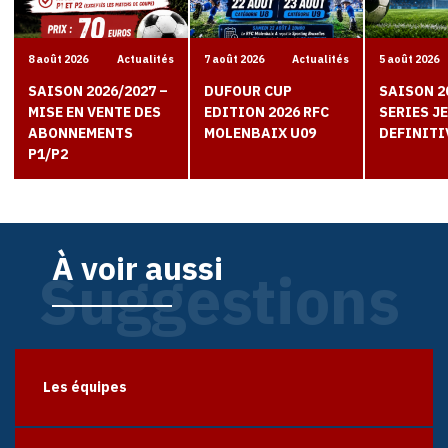
8 août 2026
Actualités
7 août 2026
Actualités
5 août 2026
SAISON 2026/2027 –
DUFOUR CUP
SAISON 2
MISE EN VENTE DES
EDITION 2026 RFC
SERIES J
ABONNEMENTS
MOLENBAIX U09
DEFINITI
P1/P2
À voir aussi
Suggestions
Les équipes