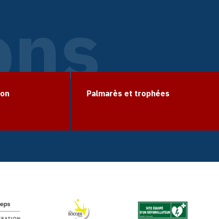
ons
ion
Palmarès et trophées