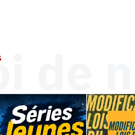
i de n
s