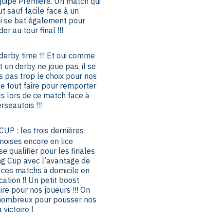
quipe Première. Un match qui
t sauf facile face à un
ui se bat également pour
r au tour final !!!
 derby time !!! Et oui comme
t un derby ne joue pas, il se
rs pas trop le choix pour nos
e tout faire pour remporter
nts lors de ce match face à
rseautois !!!
P : les trois dernières
noises encore en lice
se qualifier pour les finales
ng Cup avec l’avantage de
 ces matchs à domicile en
cation !! Un petit boost
e pour nos joueurs !!! On
nombreux pour pousser nos
 victoire !