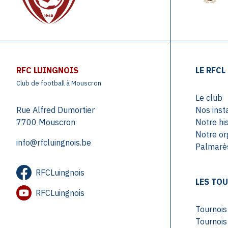
RFC LUINGNOIS
LE RFCL
Club de football à Mouscron
Le club
Rue Alfred Dumortier
Nos inst
7700 Mouscron
Notre his
Notre or
info@rfcluingnois.be
Palmarès
RFCLuingnois
LES TO
RFCLuingnois
Tournoi
Tournoi