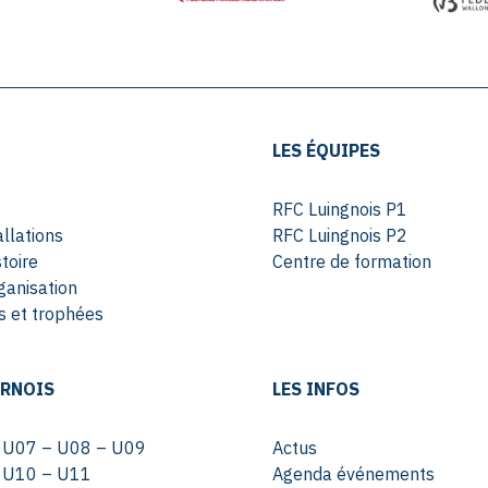
LES ÉQUIPES
RFC Luingnois P1
allations
RFC Luingnois P2
toire
Centre de formation
ganisation
 et trophées
URNOIS
LES INFOS
s U07 – U08 – U09
Actus
s U10 – U11
Agenda événements