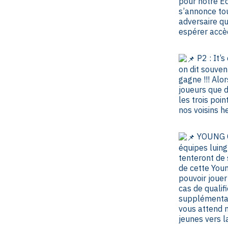
pour notre E
s’annonce tou
adversaire q
espérer accède
P2 : It’s
on dit souven
gagne !!! Alo
joueurs que d
les trois poi
nos voisins he
YOUNG CU
équipes luing
tenteront de 
de cette You
pouvoir jouer
cas de qualifi
supplémentair
vous attend 
jeunes vers la