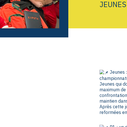
JEUNES
Jeunes :
championnats
Jeunes qui d
maximum de p
confrontation
maintien dans
Après cette j
reformées en
P1 : un 