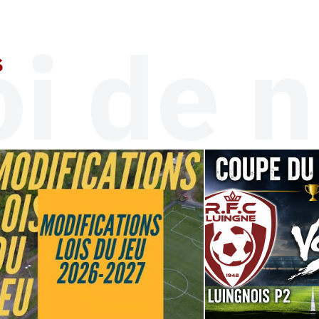
i de n
s