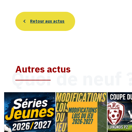
Retour aux actus
Autres actus
Quoi de neuf 