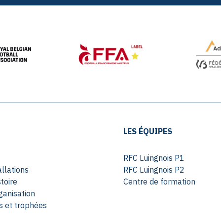
LES ÉQUIPES
RFC Luingnois P1
allations
RFC Luingnois P2
toire
Centre de formation
ganisation
 et trophées