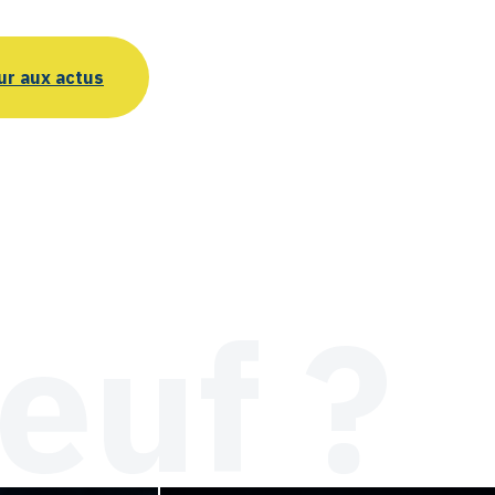
ur aux actus
euf ?