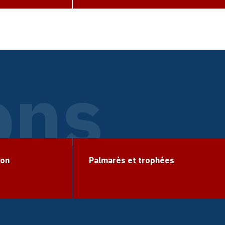
ons
ion
Palmarès et trophées