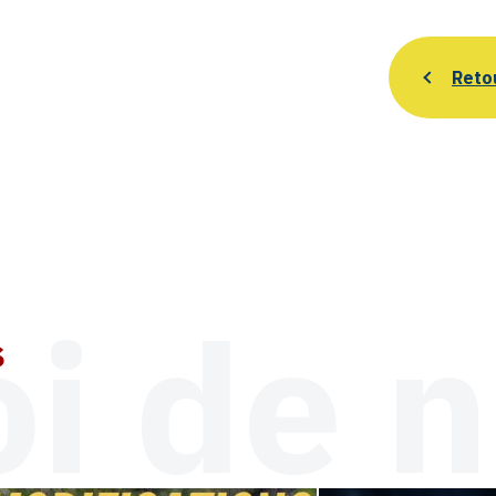
Reto
i de n
s