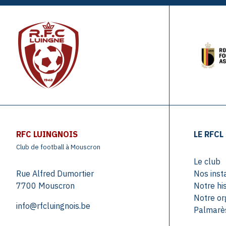
RFC LUINGNOIS
LE RFCL
Club de football à Mouscron
Le club
Rue Alfred Dumortier
Nos inst
7700 Mouscron
Notre his
Notre or
info@rfcluingnois.be
Palmarès