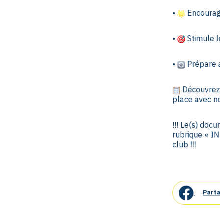
•
Encourage 
•
Stimule l
•
Prépare a
Découvrez
place avec n
!!! Le(s) doc
rubrique « IN
club !!!
Parta