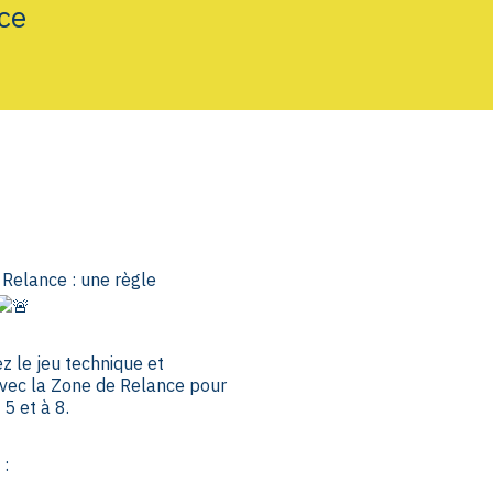
ce
Relance : une règle
 le jeu technique et
avec la Zone de Relance pour
 5 et à 8.
: