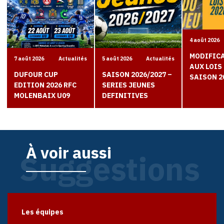
4 août 2026
MODIFIC
7 août 2026
Actualités
5 août 2026
Actualités
AUX LOIS 
DUFOUR CUP
SAISON 2026/2027 –
SAISON 2
EDITION 2026 RFC
SERIES JEUNES
MOLENBAIX U09
DEFINITIVES
À voir aussi
Suggestions
Les équipes