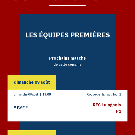
LES ÉQUIPES PREMIÈRES
Prochains matchs
de cette semaine
dimanche
09
août
dimanche 09 août
|
17:00
Coupe du Hainaut Tour 2
RFC Luingnois
" BYE "
P1