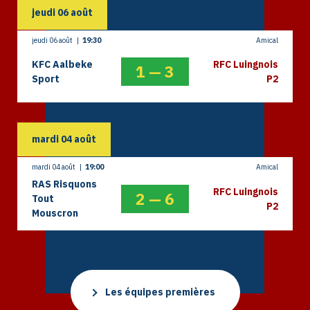
jeudi
06
août
jeudi 06 août
|
19:30
Amical
KFC Aalbeke
RFC Luingnois
1
—
3
Sport
P2
mardi
04
août
mardi 04 août
|
19:00
Amical
RAS Risquons
RFC Luingnois
2
—
6
Tout
P2
Mouscron
Les équipes premières