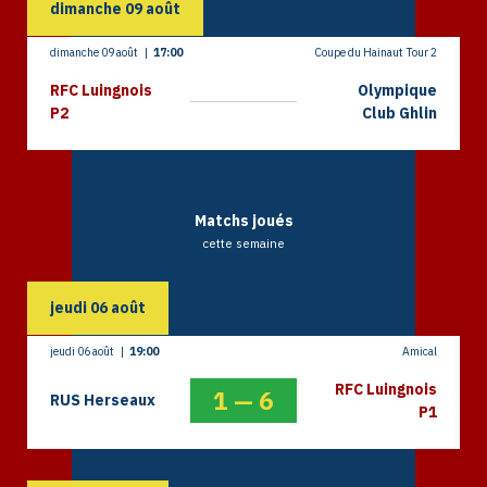
dimanche
09
août
dimanche 09 août
|
17:00
Coupe du Hainaut Tour 2
RFC Luingnois
Olympique
P2
Club Ghlin
Matchs joués
cette semaine
jeudi
06
août
jeudi 06 août
|
19:00
Amical
RFC Luingnois
1
—
6
RUS Herseaux
P1