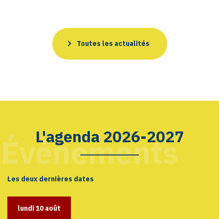
Toutes les actualités
L'agenda 2026-2027
Événements
Les deux dernières dates
lundi
10
août