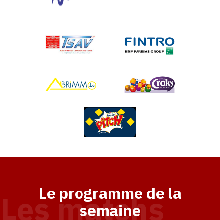
Le programme de la
Les matchs
semaine