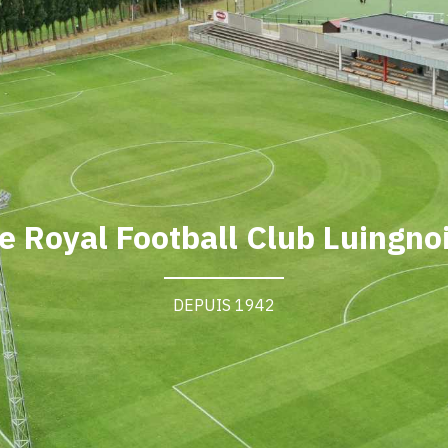
AGENDA
GALERIE
INFOS
CONTACT
e Royal Football Club Luingno
DEPUIS 1942