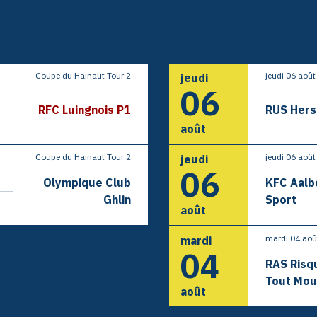
Coupe du Hainaut Tour 2
jeudi 06 aoû
jeudi
06
RFC Luingnois P1
RUS Her
août
Coupe du Hainaut Tour 2
jeudi 06 aoû
jeudi
06
Olympique Club
KFC Aalb
Ghlin
Sport
août
mardi 04 ao
mardi
04
RAS Risq
Tout Mou
août