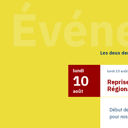
Évén
Les deux de
lundi
lundi 10 aoû
10
Repris
Région
août
Début de
pour nos