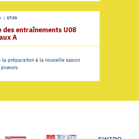
ût
|
17:30
e des entraînements U08
aux A
 la préparation à la nouvelle saison
 joueurs.