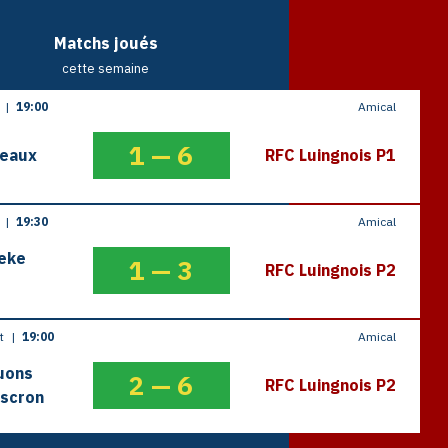
Matchs joués
cette semaine
t
|
19:00
Amical
1
—
6
seaux
RFC Luingnois P1
t
|
19:30
Amical
eke
1
—
3
RFC Luingnois P2
ût
|
19:00
Amical
uons
2
—
6
RFC Luingnois P2
scron