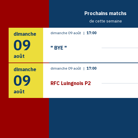
Prochains matchs
de cette semaine
dimanche 09 août
|
17:00
dimanche
09
" BYE "
août
dimanche 09 août
|
17:00
dimanche
09
RFC Luingnois P2
août